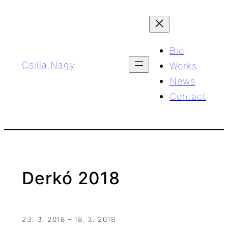
Skip
to
content
Bio
Csilla Nagy
Works
News
Contact
Derkó 2018
23. 3. 2018 – 18. 3. 2018